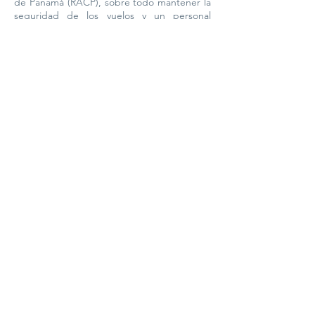
de Panamá (RACP), sobre todo mantener la
seguridad de los vuelos y un personal
calificado y comprometido con su labor.
La familia HELIPAN CORP., cuenta con una
planilla de 21 colaboradores, entre los
cuales figuran personal administrativo,
técnicos mecánicos y pilotos, con una visión
de mantener el liderazgo de la región con
credibilidad, seguridad y confianza.
Teléfonos
(507) 315.0452
/
315.0453
Móvil Ventas
(507) 6678-7594
Estamos Ubicados en el Aeropuerto Marcos
A. Gelabert Hangar 16A en Albrook, Ciudad
de Panamá, Republica de Panamá.