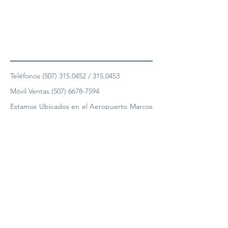
Teléfonos
(507) 315.0452
/
315.0453
Móvil Ventas
(507) 6678-7594
Estamos Ubicados en el Aeropuerto Marcos
A. Gelabert Hangar 16A en Albrook, Ciudad
de Panamá, Republica de Panamá.